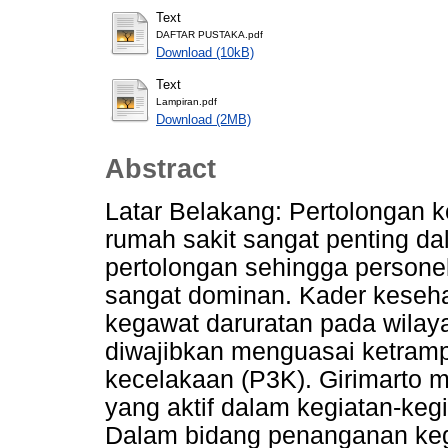
Text
DAFTAR PUSTAKA.pdf
Download (10kB)
Text
Lampiran.pdf
Download (2MB)
Abstract
Latar Belakang: Pertolongan k
rumah sakit sangat penting da
pertolongan sehingga persone
sangat dominan. Kader keseh
kegawat daruratan pada wilay
diwajibkan menguasai ketramp
kecelakaan (P3K). Girimarto m
yang aktif dalam kegiatan-ke
Dalam bidang penanganan ke