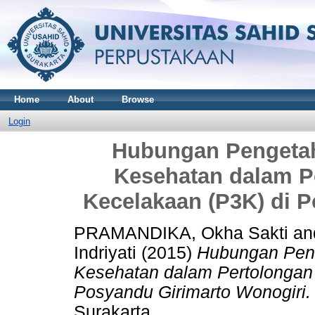
Home
About
Browse
Login
Hubungan Pengetah
Kesehatan dalam P
Kecelakaan (P3K) di 
PRAMANDIKA, Okha Sakti
an
Indriyati
(2015)
Hubungan Pen
Kesehatan dalam Pertolongan
Posyandu Girimarto Wonogiri.
Surakarta.