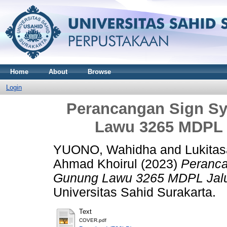
Home
About
Browse
Login
Perancangan Sign S
Lawu 3265 MDPL 
YUONO, Wahidha
and
Lukitas
Ahmad Khoirul
(2023)
Peranca
Gunung Lawu 3265 MDPL Jalu
Universitas Sahid Surakarta.
Text
COVER.pdf