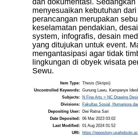
dan dokumentasi. Sedangkan 
menyesuaikan kebutuhan dari 
perancangan merupakan sebuah
keselamatan pendakian, desa
system, infografis, desain m
yang ditujukan untuk event. 
mengantasipasi agar tidak tim
lingkungan di obyek wisata p
Sewu.
Item Type:
Thesis (Skripsi)
Uncontrolled Keywords:
Gunung Lawu, Kampanye Ideolog
Subjects:
N Fine Arts > NC Drawing Desig
Divisions:
Fakultas Sosial, Humaniora da
Depositing User:
Dwi Ratna Sari
Date Deposited:
06 Mar 2023 03:02
Last Modified:
01 Aug 2024 01:52
URI:
https://repository.usahidsolo.ac