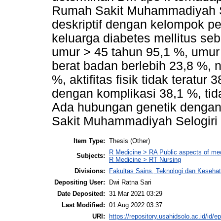
Rumah Sakit Muhammadiyah Sel
deskriptif dengan kelompok pen
keluarga diabetes mellitus se
umur > 45 tahun 95,1 %, umur
berat badan berlebih 23,8 %, 
%, aktifitas fisik tidak teratur 3
dengan komplikasi 38,1 %, tid
Ada hubungan genetik dengan 
Sakit Muhammadiyah Selogiri
Item Type:
Thesis (Other)
R Medicine > RA Public aspects of med
Subjects:
R Medicine > RT Nursing
Divisions:
Fakultas Sains, Teknologi dan Keseha
Depositing User:
Dwi Ratna Sari
Date Deposited:
31 Mar 2021 03:29
Last Modified:
01 Aug 2022 03:37
URI:
https://repository.usahidsolo.ac.id/id/ep