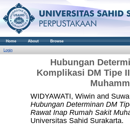
Home
About
Browse
Login
Hubungan Determi
Komplikasi DM Tipe I
Muhammad
WIDYAWATI, Wiwin
and
Suwar
Hubungan Determinan DM Tipe 
Rawat Inap Rumah Sakit Muha
Universitas Sahid Surakarta.