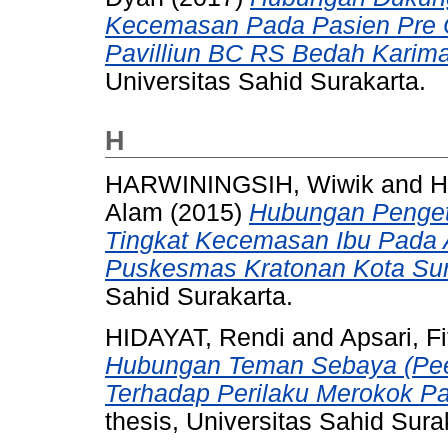
Kecemasan Pada Pasien Pre O
Pavilliun BC RS Bedah Karima
Universitas Sahid Surakarta.
H
HARWININGSIH, Wiwik
and
H
Alam
(2015)
Hubungan Penget
Tingkat Kecemasan Ibu Pada A
Puskesmas Kratonan Kota Sur
Sahid Surakarta.
HIDAYAT, Rendi
and
Apsari, Fi
Hubungan Teman Sebaya (Pee
Terhadap Perilaku Merokok P
thesis, Universitas Sahid Sura