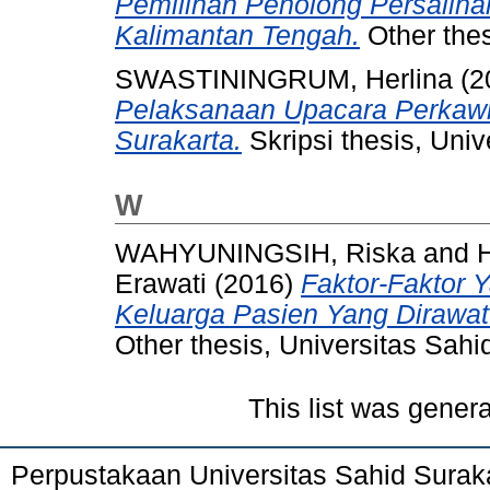
Pemilihan Penolong Persalina
Kalimantan Tengah.
Other thes
SWASTININGRUM, Herlina
(2
Pelaksanaan Upacara Perkaw
Surakarta.
Skripsi thesis, Univ
W
WAHYUNINGSIH, Riska
and
H
Erawati
(2016)
Faktor-Faktor
Keluarga Pasien Yang Dirawat
Other thesis, Universitas Sahi
This list was gener
Perpustakaan Universitas Sahid Surak