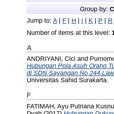
Group by:
C
Jump to:
A
|
F
|
H
|
I
|
K
|
P
|
R
Number of items at this level:
A
ANDRIYANI, Cici
and
Purnomo
Hubungan Pola Asuh Orang T
di SDN Sayangan No 244 Lawe
Universitas Sahid Surakarta.
F
FATIMAH, Ayu Putriana Kusnu
Dyah
(2017)
Hubungan Dukung