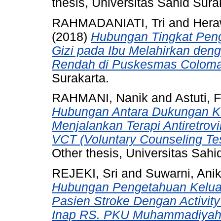
thesis, Universitas Sahid Sura
RAHMADANIATI, Tri
and
Heraw
(2018)
Hubungan Tingkat Pen
Gizi pada Ibu Melahirkan deng
Rendah di Puskesmas Colomad
Surakarta.
RAHMANI, Nanik
and
Astuti, F
Hubungan Antara Dukungan K
Menjalankan Terapi Antiretrovi
VCT (Voluntary Counseling Tes
Other thesis, Universitas Sahi
REJEKI, Sri
and
Suwarni, Ani
Hubungan Pengetahuan Keluar
Pasien Stroke Dengan Activity
Inap RS. PKU Muhammadiyah 