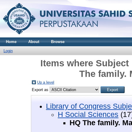
Home
About
Browse
Login
Items where Subject 
The family.
Up a level
Export as
Library of Congress Subje
H Social Sciences
(17
HQ The family. M