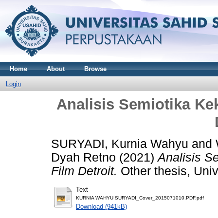
Home
About
Browse
Login
Analisis Semiotika K
SURYADI, Kurnia Wahyu
and
Dyah Retno
(2021)
Analisis S
Film Detroit.
Other thesis, Univ
Text
KURNIA WAHYU SURYADI_Cover_2015071010.PDF.pdf
Download (941kB)