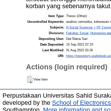
korban yang sebenarnya takut
Item Type:
Thesis (Other)
Uncontrolled Keywords:
analisis semiotika, kekerasan r
Subjects:
H Social Sciences > HT Commu
Divisions:
Fakultas Sosial, Humaniora da
Depositing User:
Dwi Ratna Sari
Date Deposited:
15 Sep 2021 07:23
Last Modified:
01 Aug 2022 03:26
URI:
https://repository.usahidsolo.ac
Actions (login required)
View Item
Perpustakaan Universitas Sahid Surak
developed by the
School of Electroni
Southampton.
More information and sof