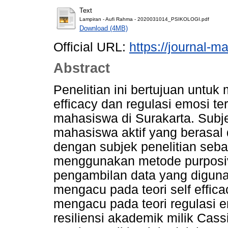
Text
Lampiran - Aufi Rahma - 2020031014_PSIKOLOGI.pdf
Download (4MB)
Official URL:
https://journal-m
Abstract
Penelitian ini bertujuan untu
efficacy dan regulasi emosi t
mahasiswa di Surakarta. Subjek
mahasiswa aktif yang berasal d
dengan subjek penelitian se
menggunakan metode purposiv
pengambilan data yang diguna
mengacu pada teori self effic
mengacu pada teori regulasi e
resiliensi akademik milik Cass