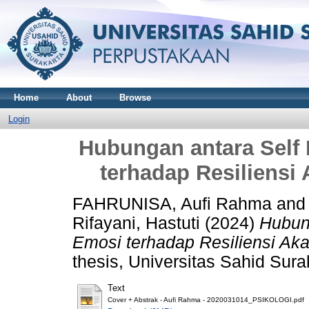
Home
About
Browse
Login
Hubungan antara Self 
terhadap Resiliens
FAHRUNISA, Aufi Rahma
an
Rifayani, Hastuti
(2024)
Hubung
Emosi terhadap Resiliensi A
thesis, Universitas Sahid Sura
Text
Cover + Abstrak - Aufi Rahma - 2020031014_PSIKOLOGI.pdf