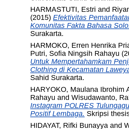
HARMASTUTI, Estri
and
Riya
(2015)
Efektivitas Pemanfaata
Komunitas Fakta Bahasa Solo
Surakarta.
HARMOKO, Erren Henrika Pri
Putri, Sofia Ningsih Rahayu
(2
Untuk Mempertahamkam Penjua
Clothing di Kecamatan Laweya
Sahid Surakarta.
HARYOKO, Maulana Ibrohim A
Rahayu
and
Wisudawanto, R
Instagram POLRES Tulungagu
Positif Lembaga.
Skripsi thesi
HIDAYAT, Rifki Bunayya
and
W