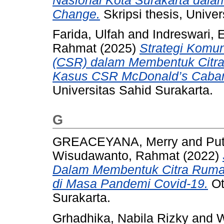
Nasional Kota Surakarta dala
Change.
Skripsi thesis, Univer
Farida, Ulfah
and
Indreswari, 
Rahmat
(2025)
Strategi Komun
(CSR) dalam Membentuk Citra 
Kasus CSR McDonald’s Caban
Universitas Sahid Surakarta.
G
GREACEYANA, Merry
and
Put
Wisudawanto, Rahmat
(2022)
Dalam Membentuk Citra Rumah
di Masa Pandemi Covid-19.
Ot
Surakarta.
Grhadhika, Nabila Rizky
and
W