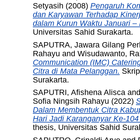
Setyasih
(2008)
Pengaruh Komu
dan Karyawan Terhadap Kiner
dalam Kurun Waktu Januari – 
Universitas Sahid Surakarta.
SAPUTRA, Jawara Gilang Per
Rahayu
and
Wisudawanto, R
Communication (IMC) Cateri
Citra di Mata Pelanggan.
Skrip
Surakarta.
SAPUTRI, Afishena Alisca
an
Sofia Ningsih Rahayu
(2022)
S
Dalam Membentuk Citra Kabup
Hari Jadi Karanganyar Ke-10
thesis, Universitas Sahid Sura