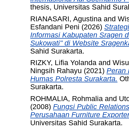
thesis, Universitas Sahid Sura
RIANASARI, Agustina
and
Wi
Esfandani Peni
(2026)
Strate
Informasi Kabupaten Sragen 
Sukowati" di Website Sragenka
Sahid Surakarta.
RIZKY, Lifia Yolanda
and
Wisu
Ningsih Rahayu
(2021)
Peran 
Humas Polresta Surakarta.
Oth
Surakarta.
ROHMALIA, Rohmalia
and
Ut
(2008)
Fungsi Public Relatio
Perusahaan Furniture Exporte
Universitas Sahid Surakarta.