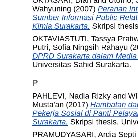
OKTASARI, Dian
and
Utomo, S
Wahyuning
(2007)
Peranan In
Sumber Informasi Public Relat
Kimia Surakarta.
Skripsi thesi
OKTAVIASTUTI, Tassya Pratiw
Putri, Sofia Ningsih Rahayu
(2
DPRD Surakarta dalam Media 
Universitas Sahid Surakarta.
P
PAHLEVI, Nadia Rizky
and
Wi
Musta'an
(2017)
Hambatan dan
Pekerja Sosial di Panti Pela
Surakarta.
Skripsi thesis, Univ
PRAMUDYASARI, Ardia Septi