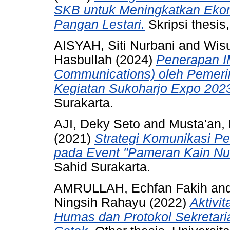
SKB untuk Meningkatkan Ekon
Pangan Lestari.
Skripsi thesis
AISYAH, Siti Nurbani
and
Wis
Hasbullah
(2024)
Penerapan I
Communications) oleh Pemeri
Kegiatan Sukoharjo Expo 202
Surakarta.
AJI, Deky Seto
and
Musta'an,
(2021)
Strategi Komunikasi P
pada Event "Pameran Kain Nu
Sahid Surakarta.
AMRULLAH, Echfan Fakih
an
Ningsih Rahayu
(2022)
Aktivi
Humas dan Protokol Sekretar