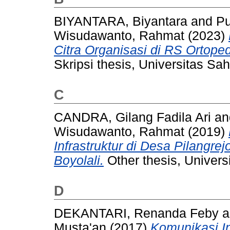
BIYANTARA, Biyantara
and
Pu
Wisudawanto, Rahmat
(2023)
Citra Organisasi di RS Ortoped
Skripsi thesis, Universitas Sah
C
CANDRA, Gilang Fadila Ari
a
Wisudawanto, Rahmat
(2019)
Infrastruktur di Desa Pilang
Boyolali.
Other thesis, Univers
D
DEKANTARI, Renanda Feby
a
Musta'an
(2017)
Komunikasi I