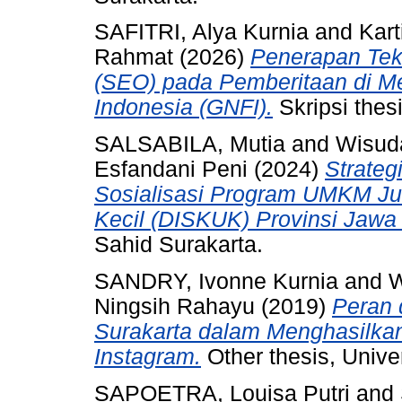
SAFITRI, Alya Kurnia
and
Kart
Rahmat
(2026)
Penerapan Tek
(SEO) pada Pemberitaan di M
Indonesia (GNFI).
Skripsi thes
SALSABILA, Mutia
and
Wisud
Esfandani Peni
(2024)
Strateg
Sosialisasi Program UMKM Ju
Kecil (DISKUK) Provinsi Jawa 
Sahid Surakarta.
SANDRY, Ivonne Kurnia
and
W
Ningsih Rahayu
(2019)
Peran 
Surakarta dalam Menghasilkan 
Instagram.
Other thesis, Unive
SAPOETRA, Louisa Putri
and