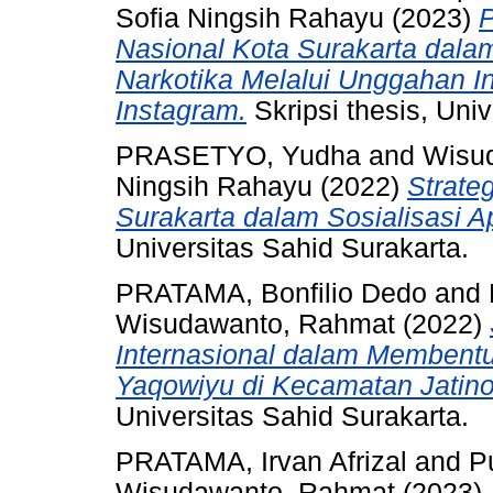
Sofia Ningsih Rahayu
(2023)
P
Nasional Kota Surakarta dal
Narkotika Melalui Unggahan In
Instagram.
Skripsi thesis, Uni
PRASETYO, Yudha
and
Wisu
Ningsih Rahayu
(2022)
Strate
Surakarta dalam Sosialisasi A
Universitas Sahid Surakarta.
PRATAMA, Bonfilio Dedo
and
Wisudawanto, Rahmat
(2022)
Internasional dalam Membentu
Yaqowiyu di Kecamatan Jatin
Universitas Sahid Surakarta.
PRATAMA, Irvan Afrizal
and
P
Wisudawanto, Rahmat
(2023)