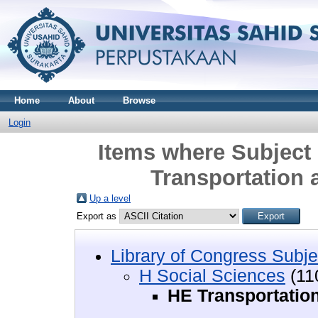
Home
About
Browse
Login
Items where Subject 
Transportation
Up a level
Export as
Library of Congress Subje
H Social Sciences
(11
HE Transportatio