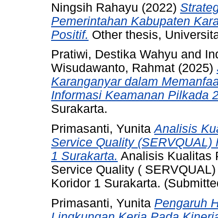
Ningsih Rahayu
(2022)
Strate
Pemerintahan Kabupaten Kar
Positif.
Other thesis, Universit
Pratiwi, Destika Wahyu
and
In
Wisudawanto, Rahmat
(2025)
Karanganyar dalam Memanfaa
Informasi Keamanan Pilkada 
Surakarta.
Primasanti, Yunita
Analisis K
Service Quality (SERVQUAL) 
1 Surakarta.
Analisis Kualita
Service Quality ( SERVQUAL)
Koridor 1 Surakarta. (Submitte
Primasanti, Yunita
Pengaruh H
Lingkungan Kerja Pada Kinerj