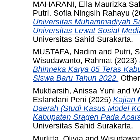
MAHARANI, Ella Maurizka Saf
Putri, Sofia Ningsih Rahayu
(2
Universitas Muhammadiyah Su
Universitas Lewat Sosial Medi
Universitas Sahid Surakarta.
MUSTAFA, Nadim
and
Putri, 
Wisudawanto, Rahmat
(2023)
Bhinneka Karya 05 Teras Kab
Siswa Baru Tahun 2022.
Other 
Muktiarsih, Anissa Yuni
and
W
Esfandani Peni
(2025)
Kajian
Daerah (Studi Kasus Model K
Kabupaten Sragen Pada Acara
Universitas Sahid Surakarta.
Murlitta, Olivia
and
Wisudawan