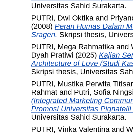
Universitas Sahid Surakarta.
PUTRI, Dwi Oktika
and
Priyan
(2008)
Peran Humas Dalam Men
Sragen.
Skripsi thesis, Univer
PUTRI, Mega Rahmatika
and
Dyah Pratiwi
(2025)
Kajian Se
Architecture of Love (Studi K
Skripsi thesis, Universitas Sah
PUTRI, Mustika Perwita Titis
Rahmat
and
Putri, Sofia Ning
(Integrated Marketing Commu
Promosi Universitas Pignatelli 
Universitas Sahid Surakarta.
PUTRI, Vinka Valentina
and
W