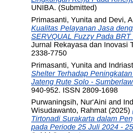
UNIBA. (Submitted)
Primasanti, Yunita
and
Devi, A
Kualitas Pelayanan Jasa deng
SERVQUAL Fuzzy Pada BRT Tra
Jurnal Rekayasa dan Inovasi Te
2338-7750
Primasanti, Yunita
and
Indrias
Shelter Terhadap Peningkatan
Jateng Rute Solo - Sumberlaw
940-952. ISSN 2809-1698
Purwaningsih, Nur'Aini
and
In
Wisudawanto, Rahmat
(2025)
Tirtonadi Surakarta dalam Pe
pada Periode 25 Juli 2024 - 2