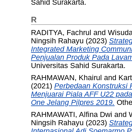
Sahid Surakarta.
R
RADITYA, Fachrul
and
Wisuda
Ningsih Rahayu
(2023)
Strate
Integrated Marketing Commun
Penjualan Produk Pada Lavam
Universitas Sahid Surakarta.
RAHMAWAN, Khairul
and
Kart
(2021)
Perbedaan Konstruksi 
Menjuarai Piala AFF U22 pad
One Jelang Pilpres 2019.
Other
RAHMAWATI, Alfina Dwi
and
Ningsih Rahayu
(2023)
Strate
Internasional Adi Soemarmo 