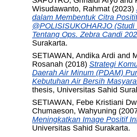
SAPUTRO, Grinaldi Aryo
and
Wisudawanto, Rahmat
(2023)
dalam Membentuk Citra Positi
@POLISISUKOHARJO (Studi K
Tentang Ops. Zebra Candi 202
Surakarta.
SETIAWAN, Andika Ardi
and
M
Rosanah
(2018)
Strategi Komu
Daerah Air Minum (PDAM) Pu
Kebutuhan Air Bersih Masyar
thesis, Universitas Sahid Sura
SETIAWAN, Febe Kristiani Dw
Chumaeson, Wahyuning
(200
Meningkatkan Image Positif In
Universitas Sahid Surakarta.