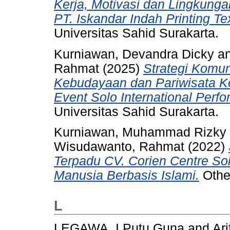
Kerja, Motivasi dan Lingkung
PT. Iskandar Indah Printing Tex
Universitas Sahid Surakarta.
Kurniawan, Devandra Dicky
a
Rahmat
(2025)
Strategi Komu
Kebudayaan dan Pariwisata K
Event Solo International Perfo
Universitas Sahid Surakarta.
Kurniawan, Muhammad Rizky
Wisudawanto, Rahmat
(2022)
Terpadu CV. Corien Centre S
Manusia Berbasis Islami.
Other
L
LEGAWA, I Putu Guna
and
Ari