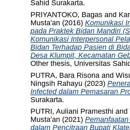
Sahid Surakarta.
PRIYANTOKO, Bagas
and
Kar
Musta'an
(2016)
Komunikasi In
pada Praktek Bidan Mandiri (Stu
Komunikasi Interpersonal Pel
Bidan Terhadap Pasien di Bidan
Desa Klumpit, Kecamatan Geb
Other thesis, Universitas Sahi
PUTRA, Bara Risona
and
Wis
Ningsih Rahayu
(2023)
Penera
Infected dalam Pemasaran Pr
Surakarta.
PUTRI, Auliani Pramesthi
and
Musta'an
(2021)
Pemanfaatan
dalam Pencitraan Bupati Klate