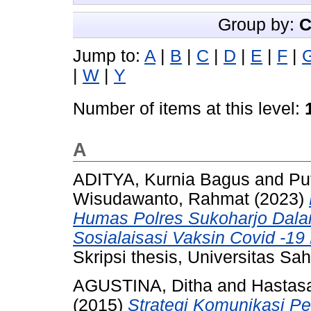
Group by:
C
Jump to:
A
|
B
|
C
|
D
|
E
|
F
|
|
W
|
Y
Number of items at this level:
A
ADITYA, Kurnia Bagus
and
Pu
Wisudawanto, Rahmat
(2023)
Humas Polres Sukoharjo Dal
Sosialaisasi Vaksin Covid -19
Skripsi thesis, Universitas Sah
AGUSTINA, Ditha
and
Hastasa
(2015)
Strategi Komunikasi P