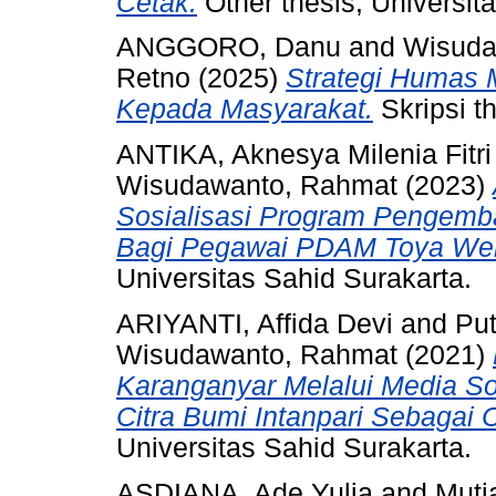
Cetak.
Other thesis, Universit
ANGGORO, Danu
and
Wisuda
Retno
(2025)
Strategi Humas 
Kepada Masyarakat.
Skripsi t
ANTIKA, Aknesya Milenia Fitri
Wisudawanto, Rahmat
(2023)
Sosialisasi Program Pengem
Bagi Pegawai PDAM Toya Weni
Universitas Sahid Surakarta.
ARIYANTI, Affida Devi
and
Put
Wisudawanto, Rahmat
(2021)
Karanganyar Melalui Media S
Citra Bumi Intanpari Sebagai C
Universitas Sahid Surakarta.
ASDIANA, Ade Yulia
and
Muti