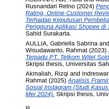
Rusnandari Retno
(2024)
Peng
Rating, Online Customer Rev
Terhadap Keputusan Pembelia
Pengguna Aplikasi Shopee di 
Sahid Surakarta.
AULLIA, Gabriella Sabrina
an
Wisudawanto, Rahmat
(2023)
Terpadu PT. Telkom Witel Sol
Skripsi thesis, Universitas Sah
Akmaliah, Rizqi
and
Indreswar
Rahmat
(2025)
Analisis Fram
Sosial Instagram (Studi Kasu
Mei 2024).
Skripsi thesis, Uni
B