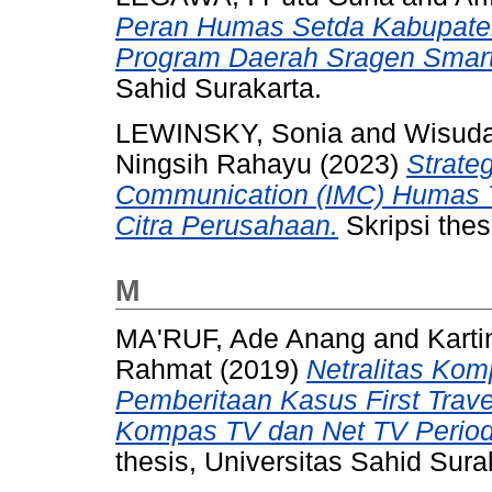
Peran Humas Setda Kabupate
Program Daerah Sragen Smar
Sahid Surakarta.
LEWINSKY, Sonia
and
Wisud
Ningsih Rahayu
(2023)
Strate
Communication (IMC) Humas
Citra Perusahaan.
Skripsi thes
M
MA'RUF, Ade Anang
and
Karti
Rahmat
(2019)
Netralitas Ko
Pemberitaan Kasus First Travel 
Kompas TV dan Net TV Period
thesis, Universitas Sahid Sura