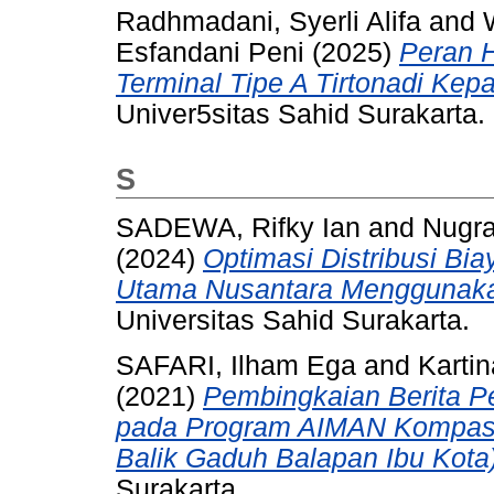
Radhmadani, Syerli Alifa
and
Esfandani Peni
(2025)
Peran 
Terminal Tipe A Tirtonadi Kep
Univer5sitas Sahid Surakarta.
S
SADEWA, Rifky Ian
and
Nugra
(2024)
Optimasi Distribusi Bi
Utama Nusantara Menggunakan
Universitas Sahid Surakarta.
SAFARI, Ilham Ega
and
Kartin
(2021)
Pembingkaian Berita P
pada Program AIMAN Kompas T
Balik Gaduh Balapan Ibu Kota)
Surakarta.